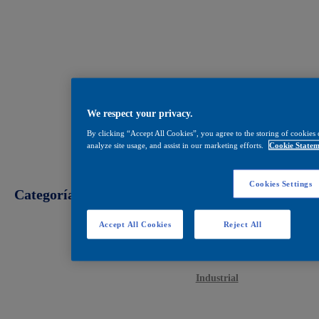
We respect your privacy.
By clicking “Accept All Cookies”, you agree to the storing of cookies 
analyze site usage, and assist in our marketing efforts.
Cookie Statem
Cookies Settings
Categorías
Accept All Cookies
Reject All
Decoración
Construcción
Industrial