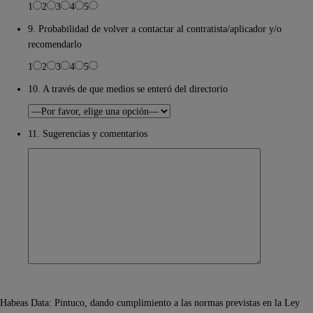
1
2
3
4
5
9. Probabilidad de volver a contactar al contratista/aplicador y/o
recomendarlo
1
2
3
4
5
10. A través de que medios se enteró del directorio
11. Sugerencias y comentarios
Habeas Data: Pintuco, dando cumplimiento a las normas previstas en la Ley