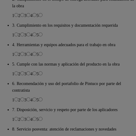
la obra
1
2
3
4
5
3. Cumplimiento en los requisitos y documentación requerida
1
2
3
4
5
4. Herramientas y equipos adecuados para el trabajo en obra
1
2
3
4
5
5. Cumple con las normas y aplicación del producto en la obra
1
2
3
4
5
6. Recomendación y uso del portafolio de Pintuco por parte del
contratista
1
2
3
4
5
7. Disposición, servicio y respeto por parte de los aplicadores
1
2
3
4
5
8. Servicio posventa: atención de reclamaciones y novedades