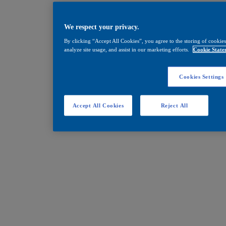
We respect your privacy.
By clicking “Accept All Cookies”, you agree to the storing of cookies
analyze site usage, and assist in our marketing efforts.
Cookie State
Cookies Settings
Accept All Cookies
Reject All