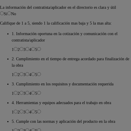
La información del contratista/aplicador en el directorio es clara y útil
Si
No
Califique de 1 a 5, siendo 1 la calificación mas baja y 5 la mas alta:
1. Información oportuna en la cotización y comunicación con el
contratista/aplicador
1
2
3
4
5
2. Cumplimiento en el tiempo de entrega acordado para finalización de
la obra
1
2
3
4
5
3. Cumplimiento en los requisitos y documentación requerida
1
2
3
4
5
4. Herramientas y equipos adecuados para el trabajo en obra
1
2
3
4
5
5. Cumple con las normas y aplicación del producto en la obra
1
2
3
4
5