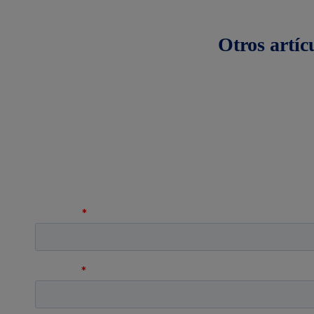
Otros
artíc