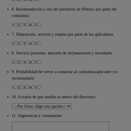
6. Recomendación y uso del portafolio de Pintuco por parte del
contratista
1
2
3
4
5
7. Disposición, servicio y respeto por parte de los aplicadores
1
2
3
4
5
8. Servicio posventa: atención de reclamaciones y novedades
1
2
3
4
5
9. Probabilidad de volver a contactar al contratista/aplicador y/o
recomendarlo
1
2
3
4
5
10. A través de que medios se enteró del directorio
11. Sugerencias y comentarios