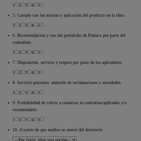
1
2
3
4
5
5. Cumple con las normas y aplicación del producto en la obra
1
2
3
4
5
6. Recomendación y uso del portafolio de Pintuco por parte del
contratista
1
2
3
4
5
7. Disposición, servicio y respeto por parte de los aplicadores
1
2
3
4
5
8. Servicio posventa: atención de reclamaciones y novedades
1
2
3
4
5
9. Probabilidad de volver a contactar al contratista/aplicador y/o
recomendarlo
1
2
3
4
5
10. A través de que medios se enteró del directorio