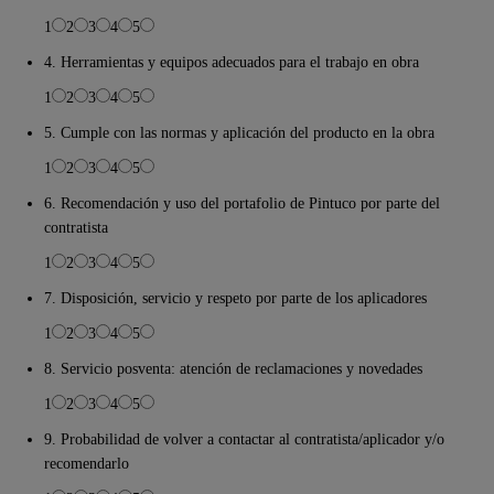
1
2
3
4
5
4. Herramientas y equipos adecuados para el trabajo en obra
1
2
3
4
5
5. Cumple con las normas y aplicación del producto en la obra
1
2
3
4
5
6. Recomendación y uso del portafolio de Pintuco por parte del
contratista
1
2
3
4
5
7. Disposición, servicio y respeto por parte de los aplicadores
1
2
3
4
5
8. Servicio posventa: atención de reclamaciones y novedades
1
2
3
4
5
9. Probabilidad de volver a contactar al contratista/aplicador y/o
recomendarlo