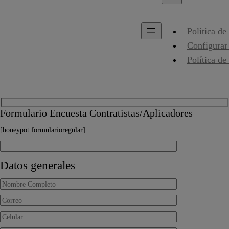
Política de
Configurar
Política de
Formulario Encuesta Contratistas/Aplicadores
[honeypot formularioregular]
Datos generales