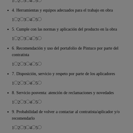
1
2
3
4
5
4. Herramientas y equipos adecuados para el trabajo en obra
1
2
3
4
5
5. Cumple con las normas y aplicación del producto en la obra
1
2
3
4
5
6. Recomendación y uso del portafolio de Pintuco por parte del
contratista
1
2
3
4
5
7. Disposición, servicio y respeto por parte de los aplicadores
1
2
3
4
5
8. Servicio posventa: atención de reclamaciones y novedades
1
2
3
4
5
9. Probabilidad de volver a contactar al contratista/aplicador y/o
recomendarlo
1
2
3
4
5