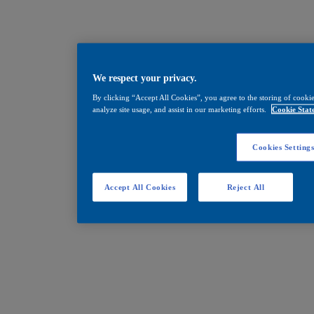
We respect your privacy.
By clicking “Accept All Cookies”, you agree to the storing of cookie
analyze site usage, and assist in our marketing efforts.
Cookie Stat
Cookies Setting
Accept All Cookies
Reject All