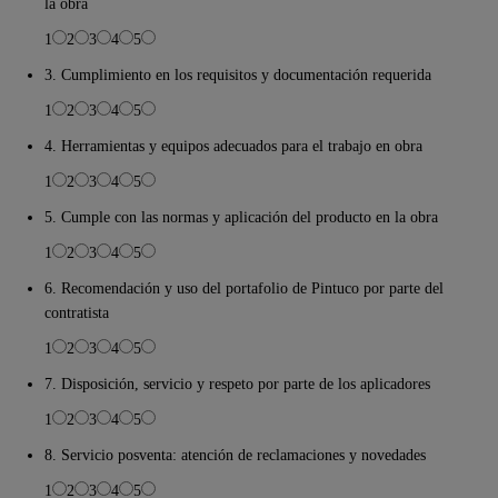
la obra
1
2
3
4
5
3. Cumplimiento en los requisitos y documentación requerida
1
2
3
4
5
4. Herramientas y equipos adecuados para el trabajo en obra
1
2
3
4
5
5. Cumple con las normas y aplicación del producto en la obra
1
2
3
4
5
6. Recomendación y uso del portafolio de Pintuco por parte del
contratista
1
2
3
4
5
7. Disposición, servicio y respeto por parte de los aplicadores
1
2
3
4
5
8. Servicio posventa: atención de reclamaciones y novedades
1
2
3
4
5