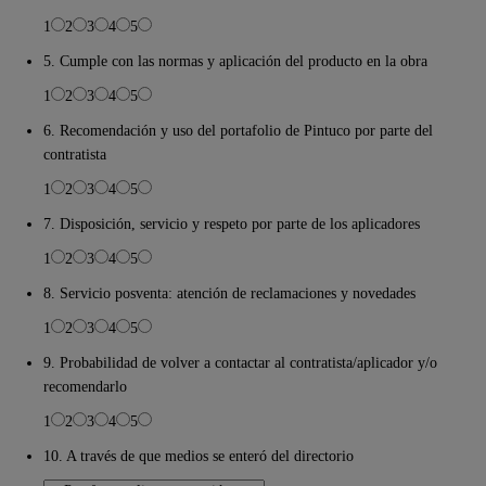
1
2
3
4
5
5. Cumple con las normas y aplicación del producto en la obra
1
2
3
4
5
6. Recomendación y uso del portafolio de Pintuco por parte del
contratista
1
2
3
4
5
7. Disposición, servicio y respeto por parte de los aplicadores
1
2
3
4
5
8. Servicio posventa: atención de reclamaciones y novedades
1
2
3
4
5
9. Probabilidad de volver a contactar al contratista/aplicador y/o
recomendarlo
1
2
3
4
5
10. A través de que medios se enteró del directorio