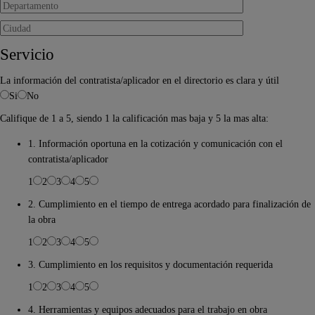
Servicio
La información del contratista/aplicador en el directorio es clara y útil
Si
No
Califique de 1 a 5, siendo 1 la calificación mas baja y 5 la mas alta:
1. Información oportuna en la cotización y comunicación con el
contratista/aplicador
1
2
3
4
5
2. Cumplimiento en el tiempo de entrega acordado para finalización de
la obra
1
2
3
4
5
3. Cumplimiento en los requisitos y documentación requerida
1
2
3
4
5
4. Herramientas y equipos adecuados para el trabajo en obra