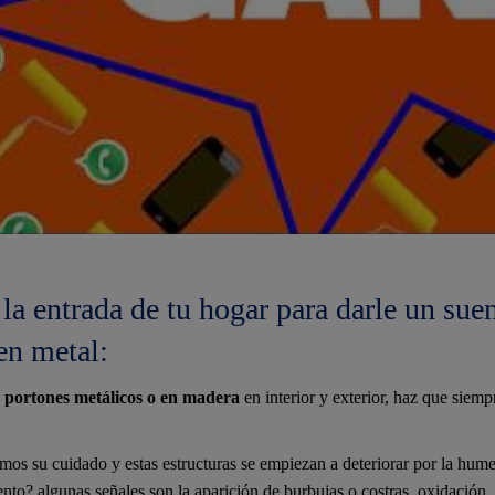
la entrada de tu hogar para darle un sue
en metal:
, portones metálicos o en madera
en interior y exterior, haz que sie
mos su cuidado y estas estructuras se empiezan a deteriorar por la hum
nto? algunas señales son la aparición de burbujas o costras, oxidación,