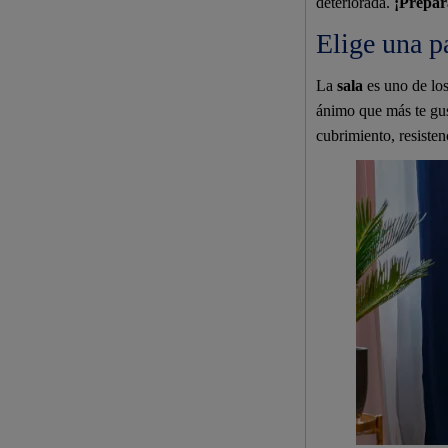
deteriorada.
¡Prepar
Elige una pa
La
sala
es uno de los
ánimo que más te gus
cubrimiento, resisten