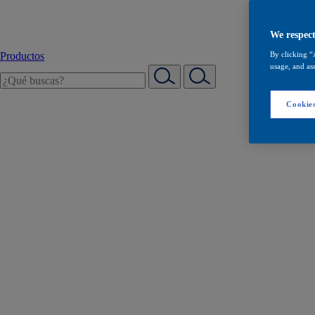
We respect
Productos
By clicking “
usage, and ass
Cookies