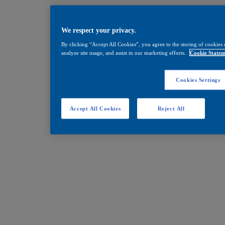
We respect your privacy.
By clicking “Accept All Cookies”, you agree to the storing of cookies 
analyze site usage, and assist in our marketing efforts.
Cookie Statem
Cookies Settings
Accept All Cookies
Reject All