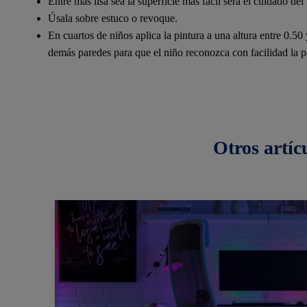
Entre más lisa sea la superficie más fácil será el cuidado del 
Úsala sobre estuco o revoque.
En cuartos de niños aplica la pintura a una altura entre 0.50
demás paredes para que el niño reconozca con facilidad la p
Otros
artíc