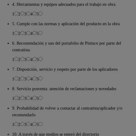
4. Herramientas y equipos adecuados para el trabajo en obra
1
2
3
4
5
5. Cumple con las normas y aplicación del producto en la obra
1
2
3
4
5
6. Recomendación y uso del portafolio de Pintuco por parte del
contratista
1
2
3
4
5
7. Disposición, servicio y respeto por parte de los aplicadores
1
2
3
4
5
8. Servicio posventa: atención de reclamaciones y novedades
1
2
3
4
5
9. Probabilidad de volver a contactar al contratista/aplicador y/o
recomendarlo
1
2
3
4
5
10. A través de que medios se enteró del directorio