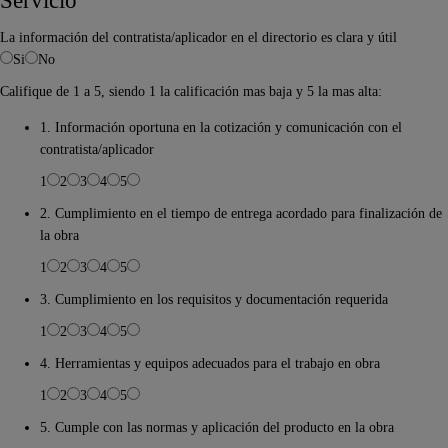
La información del contratista/aplicador en el directorio es clara y útil
Si
No
Califique de 1 a 5, siendo 1 la calificación mas baja y 5 la mas alta:
1. Información oportuna en la cotización y comunicación con el
contratista/aplicador
1
2
3
4
5
2. Cumplimiento en el tiempo de entrega acordado para finalización de
la obra
1
2
3
4
5
3. Cumplimiento en los requisitos y documentación requerida
1
2
3
4
5
4. Herramientas y equipos adecuados para el trabajo en obra
1
2
3
4
5
5. Cumple con las normas y aplicación del producto en la obra