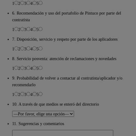
1
2
3
4
5
6. Recomendación y uso del portafolio de Pintuco por parte del
contratista
1
2
3
4
5
7. Disposición, servicio y respeto por parte de los aplicadores
1
2
3
4
5
8. Servicio posventa: atención de reclamaciones y novedades
1
2
3
4
5
9. Probabilidad de volver a contactar al contratista/aplicador y/o
recomendarlo
1
2
3
4
5
10. A través de que medios se enteró del directorio
11. Sugerencias y comentarios