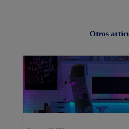
Otros
artíc