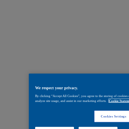
We respect your privacy.
By clicking “Accept All Cookies”, you agree to the storing of cookies 
analyze site usage, and assist in our marketing efforts.
Cookie Statem
Cookies Settings