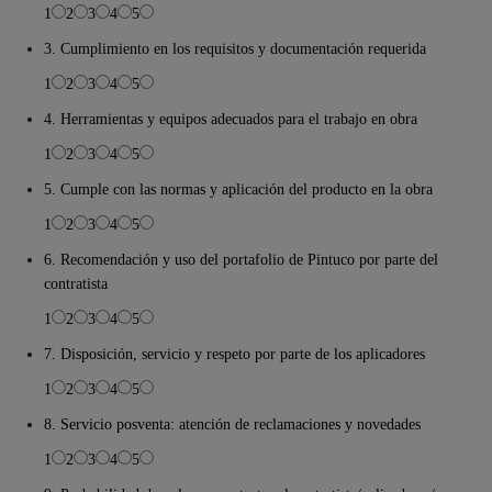
1
2
3
4
5
3. Cumplimiento en los requisitos y documentación requerida
1
2
3
4
5
4. Herramientas y equipos adecuados para el trabajo en obra
1
2
3
4
5
5. Cumple con las normas y aplicación del producto en la obra
1
2
3
4
5
6. Recomendación y uso del portafolio de Pintuco por parte del
contratista
1
2
3
4
5
7. Disposición, servicio y respeto por parte de los aplicadores
1
2
3
4
5
8. Servicio posventa: atención de reclamaciones y novedades
1
2
3
4
5