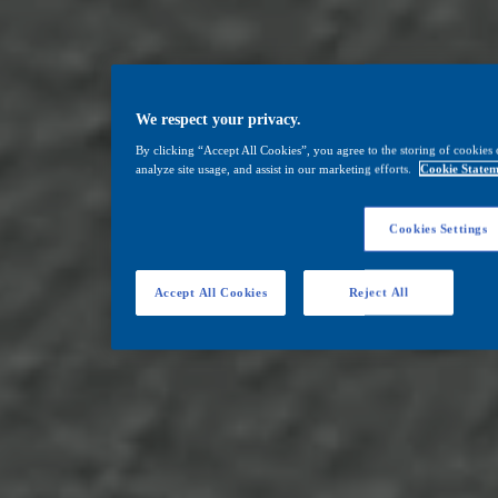
We respect your privacy.
By clicking “Accept All Cookies”, you agree to the storing of cookies 
analyze site usage, and assist in our marketing efforts.
Cookie Statem
Cookies Settings
Accept All Cookies
Reject All