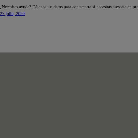
¿Necesitas ayuda? Déjanos tus datos para contactarte si necesitas asesoría en pr
27 julio, 2020