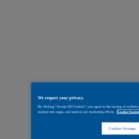
We respect your privacy.
By clicking “Accept All Cookies”, you agree to the storing of cookies 
analyze site usage, and assist in our marketing efforts.
Cookie Statem
Cookies Settings