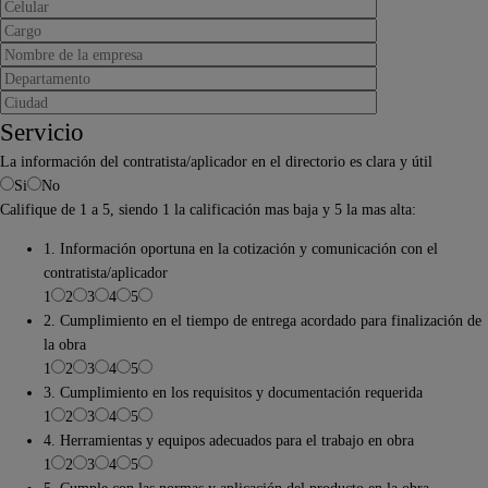
Servicio
La información del contratista/aplicador en el directorio es clara y útil
Si
No
Califique de 1 a 5, siendo 1 la calificación mas baja y 5 la mas alta:
1. Información oportuna en la cotización y comunicación con el
contratista/aplicador
1
2
3
4
5
2. Cumplimiento en el tiempo de entrega acordado para finalización de
la obra
1
2
3
4
5
3. Cumplimiento en los requisitos y documentación requerida
1
2
3
4
5
4. Herramientas y equipos adecuados para el trabajo en obra
1
2
3
4
5