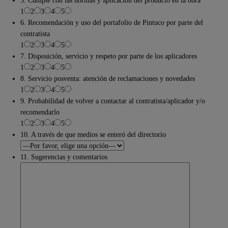
5. Cumple con las normas y aplicación del producto en la obra
1
2
3
4
5
6. Recomendación y uso del portafolio de Pintuco por parte del
contratista
1
2
3
4
5
7. Disposición, servicio y respeto por parte de los aplicadores
1
2
3
4
5
8. Servicio posventa: atención de reclamaciones y novedades
1
2
3
4
5
9. Probabilidad de volver a contactar al contratista/aplicador y/o
recomendarlo
1
2
3
4
5
10. A través de que medios se enteró del directorio
11. Sugerencias y comentarios