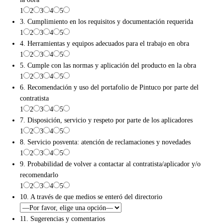
1
2
3
4
5
3. Cumplimiento en los requisitos y documentación requerida
1
2
3
4
5
4. Herramientas y equipos adecuados para el trabajo en obra
1
2
3
4
5
5. Cumple con las normas y aplicación del producto en la obra
1
2
3
4
5
6. Recomendación y uso del portafolio de Pintuco por parte del
contratista
1
2
3
4
5
7. Disposición, servicio y respeto por parte de los aplicadores
1
2
3
4
5
8. Servicio posventa: atención de reclamaciones y novedades
1
2
3
4
5
9. Probabilidad de volver a contactar al contratista/aplicador y/o
recomendarlo
1
2
3
4
5
10. A través de que medios se enteró del directorio
11. Sugerencias y comentarios