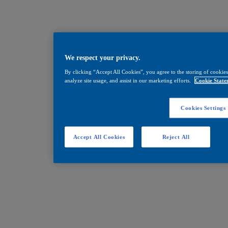
We respect your privacy.
By clicking “Accept All Cookies”, you agree to the storing of cookies
analyze site usage, and assist in our marketing efforts.
Cookie State
Cookies Settings
Accept All Cookies
Reject All