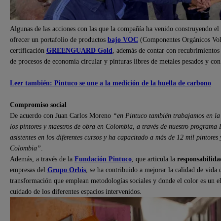
Algunas de las acciones con las que la compañía ha venido construyendo e
ofrecer un portafolio de productos
bajo VOC
(Componentes Orgánicos Voláti
certificación
GREENGUARD Gold
, además de contar con recubrimientos
de procesos de economía circular y pinturas libres de metales pesados y c
Leer también: Pintuco se une a la medición de la huella de carbono
Compromiso social
De acuerdo con Juan Carlos Moreno
“en Pintuco también trabajamos en la 
los pintores y maestros de obra en Colombia, a través de nuestro programa 
asistentes en los diferentes cursos y ha capacitado a más de 12 mil pintores
Colombia”
.
Además, a través de la
Fundación Pintuco
, que articula la
responsabilida
empresas del
Grupo Orbis
, se ha contribuido a mejorar la calidad de vida 
transformación que emplean metodologías sociales y donde el color es un el
cuidado de los diferentes espacios intervenidos.