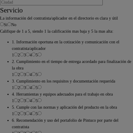
Servicio
La información del contratista/aplicador en el directorio es clara y útil
Si
No
Califique de 1 a 5, siendo 1 la calificación mas baja y 5 la mas alta:
1. Información oportuna en la cotización y comunicación con el
contratista/aplicador
1
2
3
4
5
2. Cumplimiento en el tiempo de entrega acordado para finalización de
la obra
1
2
3
4
5
3. Cumplimiento en los requisitos y documentación requerida
1
2
3
4
5
4. Herramientas y equipos adecuados para el trabajo en obra
1
2
3
4
5
5. Cumple con las normas y aplicación del producto en la obra
1
2
3
4
5
6. Recomendación y uso del portafolio de Pintuco por parte del
contratista