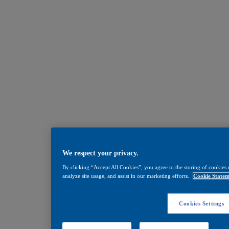
We respect your privacy.
By clicking “Accept All Cookies”, you agree to the storing of cookies 
analyze site usage, and assist in our marketing efforts.
Cookie Statem
Cookies Settings