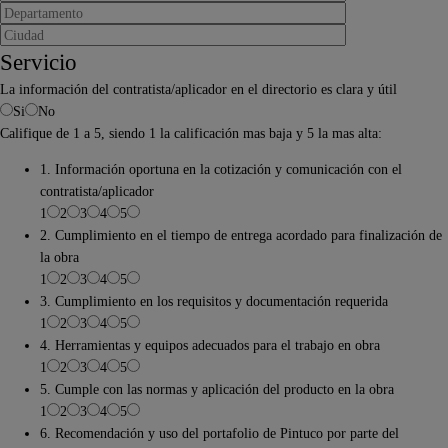
Servicio
La información del contratista/aplicador en el directorio es clara y útil
Si
No
Califique de 1 a 5, siendo 1 la calificación mas baja y 5 la mas alta:
1. Información oportuna en la cotización y comunicación con el
contratista/aplicador
1
2
3
4
5
2. Cumplimiento en el tiempo de entrega acordado para finalización de
la obra
1
2
3
4
5
3. Cumplimiento en los requisitos y documentación requerida
1
2
3
4
5
4. Herramientas y equipos adecuados para el trabajo en obra
1
2
3
4
5
5. Cumple con las normas y aplicación del producto en la obra
1
2
3
4
5
6. Recomendación y uso del portafolio de Pintuco por parte del