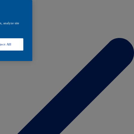
, analyze site
ect All