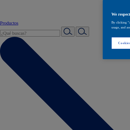
We respect
Productos
By clicking “
usage, and ass
Cookies