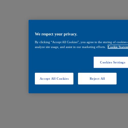
We respect your privacy.
By clicking “Accept All Cookies”, you agree to the storing of cookies 
analyze site usage, and assist in our marketing efforts.
Cookie Statem
Cookies Settings
Accept All Cookies
Reject All