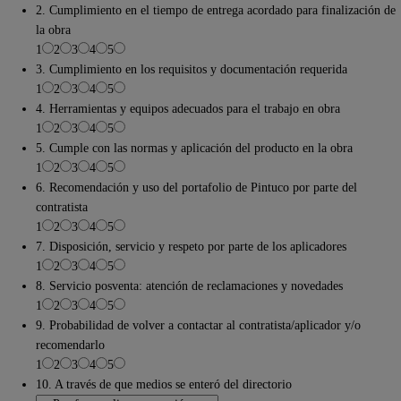
2. Cumplimiento en el tiempo de entrega acordado para finalización de
la obra
1
2
3
4
5
3. Cumplimiento en los requisitos y documentación requerida
1
2
3
4
5
4. Herramientas y equipos adecuados para el trabajo en obra
1
2
3
4
5
5. Cumple con las normas y aplicación del producto en la obra
1
2
3
4
5
6. Recomendación y uso del portafolio de Pintuco por parte del
contratista
1
2
3
4
5
7. Disposición, servicio y respeto por parte de los aplicadores
1
2
3
4
5
8. Servicio posventa: atención de reclamaciones y novedades
1
2
3
4
5
9. Probabilidad de volver a contactar al contratista/aplicador y/o
recomendarlo
1
2
3
4
5
10. A través de que medios se enteró del directorio