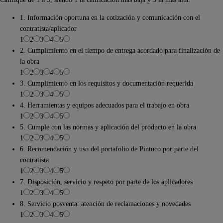
1. Información oportuna en la cotización y comunicación con el
contratista/aplicador
1
2
3
4
5
2. Cumplimiento en el tiempo de entrega acordado para finalización de
la obra
1
2
3
4
5
3. Cumplimiento en los requisitos y documentación requerida
1
2
3
4
5
4. Herramientas y equipos adecuados para el trabajo en obra
1
2
3
4
5
5. Cumple con las normas y aplicación del producto en la obra
1
2
3
4
5
6. Recomendación y uso del portafolio de Pintuco por parte del
contratista
1
2
3
4
5
7. Disposición, servicio y respeto por parte de los aplicadores
1
2
3
4
5
8. Servicio posventa: atención de reclamaciones y novedades
1
2
3
4
5