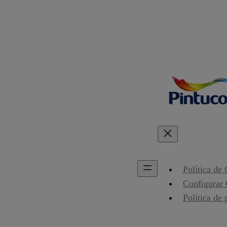
Política de
Configurar
Política de 