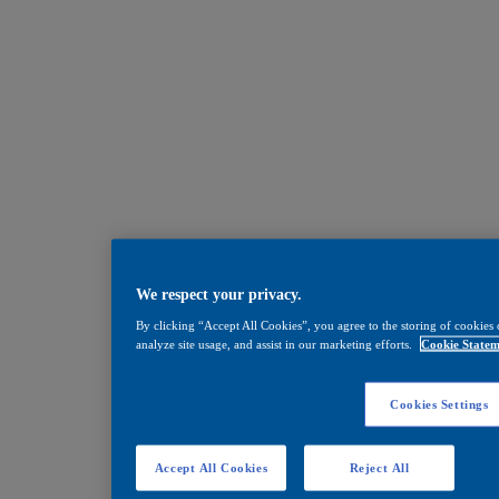
We respect your privacy.
By clicking “Accept All Cookies”, you agree to the storing of cookies 
analyze site usage, and assist in our marketing efforts.
Cookie Statem
Cookies Settings
Accept All Cookies
Reject All