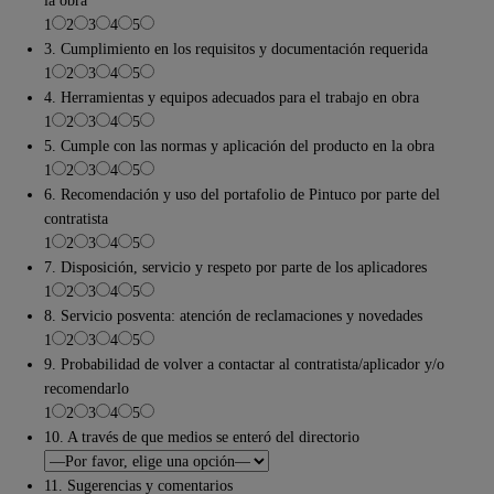
la obra
1
2
3
4
5
3. Cumplimiento en los requisitos y documentación requerida
1
2
3
4
5
4. Herramientas y equipos adecuados para el trabajo en obra
1
2
3
4
5
5. Cumple con las normas y aplicación del producto en la obra
1
2
3
4
5
6. Recomendación y uso del portafolio de Pintuco por parte del
contratista
1
2
3
4
5
7. Disposición, servicio y respeto por parte de los aplicadores
1
2
3
4
5
8. Servicio posventa: atención de reclamaciones y novedades
1
2
3
4
5
9. Probabilidad de volver a contactar al contratista/aplicador y/o
recomendarlo
1
2
3
4
5
10. A través de que medios se enteró del directorio
11. Sugerencias y comentarios