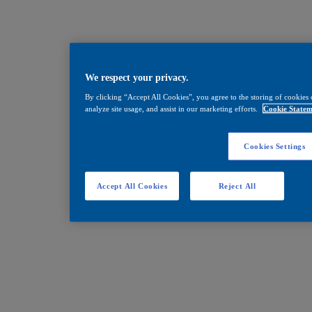
We respect your privacy.
By clicking “Accept All Cookies”, you agree to the storing of cookies 
analyze site usage, and assist in our marketing efforts.
Cookie Statem
Cookies Settings
Accept All Cookies
Reject All