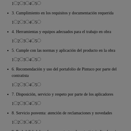
1
2
3
4
5
3. Cumplimiento en los requisitos y documentación requerida
1
2
3
4
5
4. Herramientas y equipos adecuados para el trabajo en obra
1
2
3
4
5
5. Cumple con las normas y aplicación del producto en la obra
1
2
3
4
5
6. Recomendación y uso del portafolio de Pintuco por parte del
contratista
1
2
3
4
5
7. Disposición, servicio y respeto por parte de los aplicadores
1
2
3
4
5
8. Servicio posventa: atención de reclamaciones y novedades
1
2
3
4
5