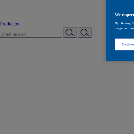
We respect
Productos
By clicking “
usage, and ass
Cookies