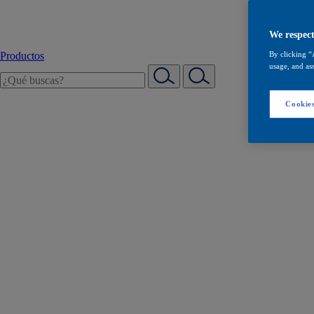
We respect
Productos
By clicking “
usage, and ass
Cookies