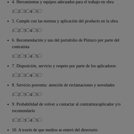
4. Herramientas y equipos adecuados para el trabajo en obra
1
2
3
4
5
5. Cumple con las normas y aplicación del producto en la obra
1
2
3
4
5
6. Recomendación y uso del portafolio de Pintuco por parte del
contratista
1
2
3
4
5
7. Disposición, servicio y respeto por parte de los aplicadores
1
2
3
4
5
8. Servicio posventa: atención de reclamaciones y novedades
1
2
3
4
5
9. Probabilidad de volver a contactar al contratista/aplicador y/o
recomendarlo
1
2
3
4
5
10. A través de que medios se enteró del directorio