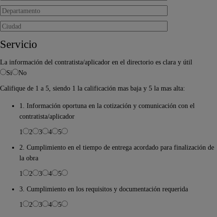
Servicio
La información del contratista/aplicador en el directorio es clara y útil
Si
No
Califique de 1 a 5, siendo 1 la calificación mas baja y 5 la mas alta:
1. Información oportuna en la cotización y comunicación con el
contratista/aplicador
1
2
3
4
5
2. Cumplimiento en el tiempo de entrega acordado para finalización de
la obra
1
2
3
4
5
3. Cumplimiento en los requisitos y documentación requerida
1
2
3
4
5