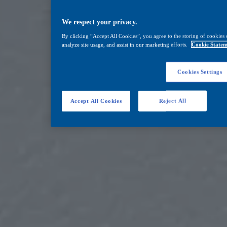
We respect your privacy.
By clicking “Accept All Cookies”, you agree to the storing of cookies 
analyze site usage, and assist in our marketing efforts.
Cookie Statem
Cookies Settings
Accept All Cookies
Reject All